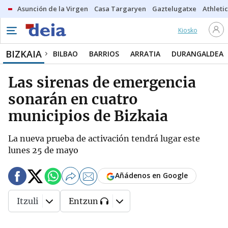
Asunción de la Virgen
Casa Targaryen
Gaztelugatxe
Athletic
Kiosko
BIZKAIA
BILBAO
BARRIOS
ARRATIA
DURANGALDEA
Las sirenas de emergencia
sonarán en cuatro
municipios de Bizkaia
La nueva prueba de activación tendrá lugar este
lunes 25 de mayo
Añádenos en Google
Itzuli
Entzun