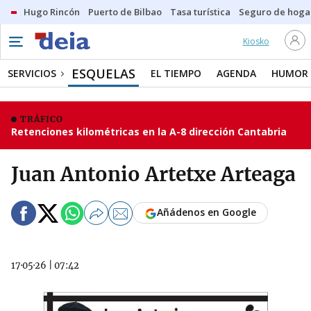
Hugo Rincón
Puerto de Bilbao
Tasa turística
Seguro de hoga
Kiosko
ESQUELAS
SERVICIOS
EL TIEMPO
AGENDA
HUMOR
TRÁFICO
Retenciones kilométricas en la A-8 dirección Cantabria
Juan Antonio Artetxe Arteaga
Añádenos en Google
17·05·26
|
07:42