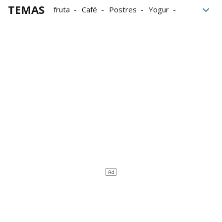
TEMAS
fruta
Café
Postres
Yogur
Alimentación saludable
Dieta equilibrada
Chocolate