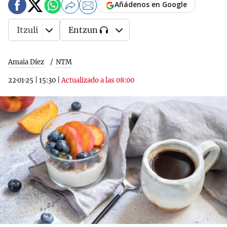
Añádenos en Google
Itzuli
Entzun
Amaia Díez
NTM
22·01·25
|
15:30
|
Actualizado a las 08:00