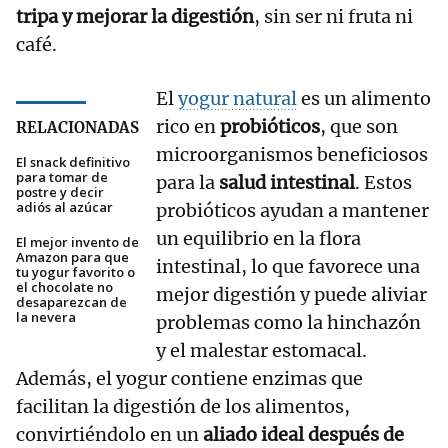
tripa y mejorar la digestión
, sin ser ni fruta ni
café.
El
yogur natural
es un alimento
rico en
probióticos
, que son
RELACIONADAS
microorganismos beneficiosos
El snack definitivo
para tomar de
para la
salud intestinal
. Estos
postre y decir
adiós al azúcar
probióticos ayudan a mantener
un equilibrio en la flora
El mejor invento de
Amazon para que
intestinal, lo que favorece una
tu yogur favorito o
el chocolate no
mejor digestión y puede aliviar
desaparezcan de
la nevera
problemas como la hinchazón
y el malestar estomacal.
Además, el yogur contiene enzimas que
facilitan la digestión de los alimentos,
convirtiéndolo en un
aliado ideal después de