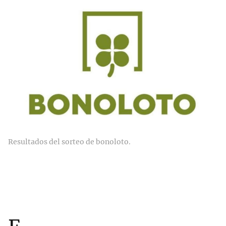
Resultados del sorteo de bonoloto.