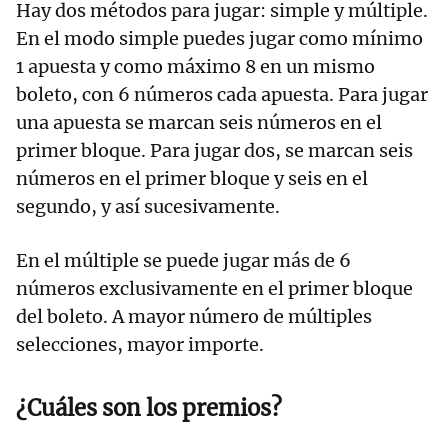
Hay dos métodos para jugar: simple y múltiple.
En el modo simple puedes jugar como mínimo
1 apuesta y como máximo 8 en un mismo
boleto, con 6 números cada apuesta. Para jugar
una apuesta se marcan seis números en el
primer bloque. Para jugar dos, se marcan seis
números en el primer bloque y seis en el
segundo, y así sucesivamente.
En el múltiple se puede jugar más de 6
números exclusivamente en el primer bloque
del boleto. A mayor número de múltiples
selecciones, mayor importe.
¿Cuáles son los premios?