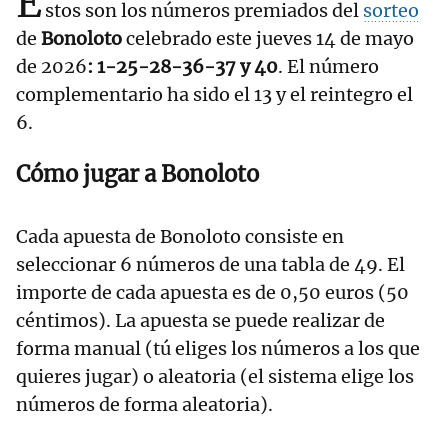
E
stos son los números premiados del
sorteo
de
Bonoloto
celebrado este jueves 14 de mayo
de 2026
: 1-25-28-36-37 y 40
. El número
complementario ha sido el 13 y el reintegro el
6.
Cómo jugar a Bonoloto
Cada apuesta de Bonoloto consiste en
seleccionar 6 números de una tabla de 49. El
importe de cada apuesta es de 0,50 euros (50
céntimos). La apuesta se puede realizar de
forma manual (tú eliges los números a los que
quieres jugar) o aleatoria (el sistema elige los
números de forma aleatoria).