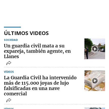
ÚLTIMOS VIDEOS
SOCIEDAD
Un guardia civil mata a su
expareja, también agente, en
Llanes
VÍDEOS
La Guardia Civil ha intervenido
más de 115.000 joyas de lujo
falsificadas en una nave
comercial
VÍDEOS