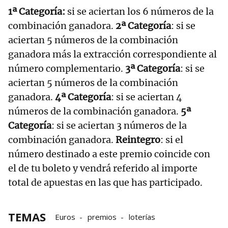
1ª Categoría:
si se aciertan los 6 números de la
combinación ganadora.
2ª Categoría
: si se
aciertan 5 números de la combinación
ganadora más la extracción correspondiente al
número complementario.
3ª Categoría
: si se
aciertan 5 números de la combinación
ganadora.
4ª Categoría
: si se aciertan 4
números de la combinación ganadora.
5ª
Categoría
: si se aciertan 3 números de la
combinación ganadora.
Reintegro
: si el
número destinado a este premio coincide con
el de tu boleto y vendrá referido al importe
total de apuestas en las que has participado.
TEMAS
Euros
premios
loterías