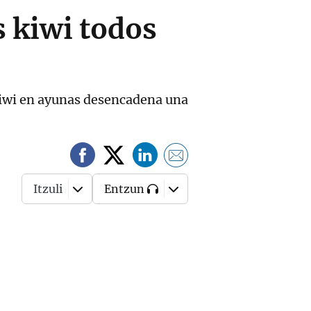
s kiwi todos
kiwi en ayunas desencadena una
Itzuli
Entzun