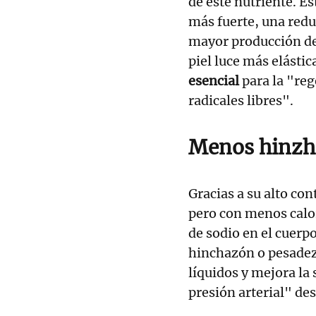
de este nutriente. E
más fuerte, una redu
mayor producción de
piel luce más elástic
esencial
para la "reg
radicales libres".
Menos hinz
Gracias a su alto co
pero con menos calorí
de sodio en el cuerp
hinchazón o pesadez
líquidos y mejora la 
presión arterial" de