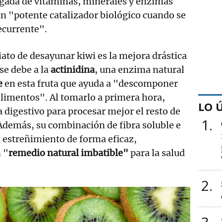
argada de vitaminas, minerales y enzimas
n "potente catalizador biológico cuando se
currente".
ato de desayunar kiwi es la mejora drástica
 se debe a la
actinidina
, una enzima natural
e
en esta fruta que ayuda a "descomponer
 alimentos". Al tomarlo a primera hora,
LO 
a digestivo para procesar mejor el resto de
1
 Además, su combinación de fibra soluble e
 estreñimiento de forma eficaz,
 "
remedio natural imbatible"
para la salud
2