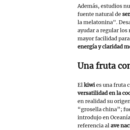
Además, estudios nut
fuente natural de
se
la melatonina". Des
ayudar a regular los 
mayor facilidad para
energía y claridad m
Una fruta co
El
kiwi
es una fruta 
versatilidad en la co
en realidad su orige
“grosella china”; fu
introdujo en Oceanía
referencia al
ave nac