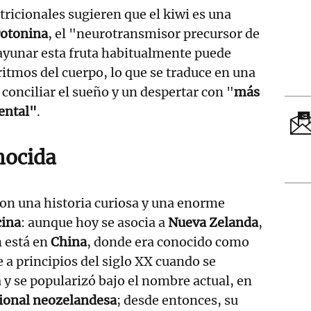
ricionales sugieren que el kiwi es una
rotonina
, el "neurotransmisor precursor de
ayunar esta fruta habitualmente puede
ritmos del cuerpo, lo que se traduce en una
 conciliar el sueño y un despertar con "
más
ental"
.
nocida
con una historia curiosa y una enorme
cina
: aunque hoy se asocia a
Nueva Zelanda
,
n está en
China
, donde era conocido como
e a principios del siglo XX cuando se
 y se popularizó bajo el nombre actual, en
ional neozelandesa
; desde entonces, su