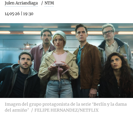
Julen Arriandiaga
NTM
14·05·26
|
19:30
Imagen del grupo protagonista de la serie ‘Berlín y la dama
del armiño’
FELIPE HERNANDEZ/NETFLIX