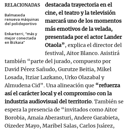
destacada trayectoria en el
RELACIONADAS
cine, el teatro y la televisión
Balmaseda
renueva máquinas
marcará uno de los momentos
del polideportivo
más emotivos de la velada,
Enkarterri, “más y
presentada por el actor Lander
mejor conectada
en Bizkaia”
Otaola”
, explica el director del
festival, Aitor Blanco. Asistirá
también “parte del jurado, compuesto por
David Pérez Sañudo, Gurutze Beitia, Mikel
Losada, Itziar Lazkano, Urko Olazabal y
Almudena Cid”. Una alineación que
“refuerza
así el carácter local y el compromiso con la
industria audiovisual del territorio
. También se
espera la presencia de “invitados como Aitor
Borobia, Amaia Aberasturi, Andere Garabieta,
Oizeder Mayo, Maribel Salas, Carlos Juárez,