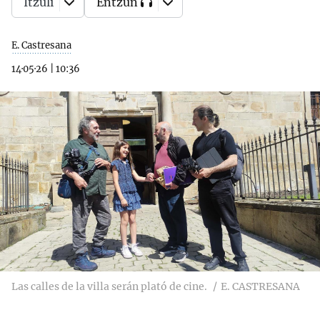
Itzuli
Entzun
E. Castresana
14·05·26
|
10:36
Las calles de la villa serán plató de cine.
E. CASTRESANA