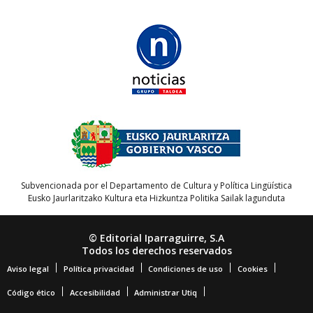
Subvencionada por el Departamento de Cultura y Política Lingüística
Eusko Jaurlaritzako Kultura eta Hizkuntza Politika Sailak lagunduta
© Editorial Iparraguirre, S.A
Todos los derechos reservados
Aviso legal
Política privacidad
Condiciones de uso
Cookies
Código ético
Accesibilidad
Administrar Utiq