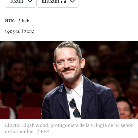
Itzuli
Entzun
NTM
EFE
14·05·26
|
22:14
El actor Elijah Wood, protagonista de la trilogía de 'El señor
de los anillos'
EFE