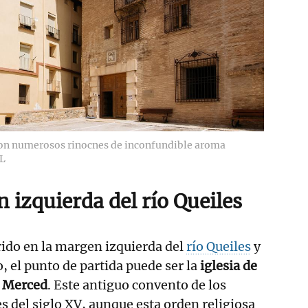
 con numerosos rinocnes de inconfundible aroma
L
 izquierda del río Queiles
ido en la margen izquierda del
río Queiles
y
 el punto de partida puede ser la
iglesia de
a Merced
. Este antiguo convento de los
es del siglo XV, aunque esta orden religiosa