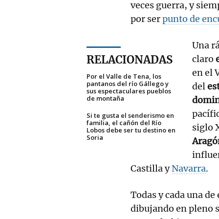
veces guerra, y sie
por ser
punto de encu
Una rá
RELACIONADAS
claro
e
en el 
Por el Valle de Tena, los
pantanos del río Gállego y
del
es
sus espectaculares pueblos
de montaña
domin
pacíf
Si te gusta el senderismo en
familia, el cañón del Río
siglo 
Lobos debe ser tu destino en
Soria
Arag
influe
Castilla y
Navarra
.
Todas y cada una de 
dibujando en pleno s