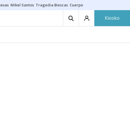
uesas
Mikel Santos
Tragedia Biescas
Cuerpo ría
Inmigración Bizkaia
Kiosko