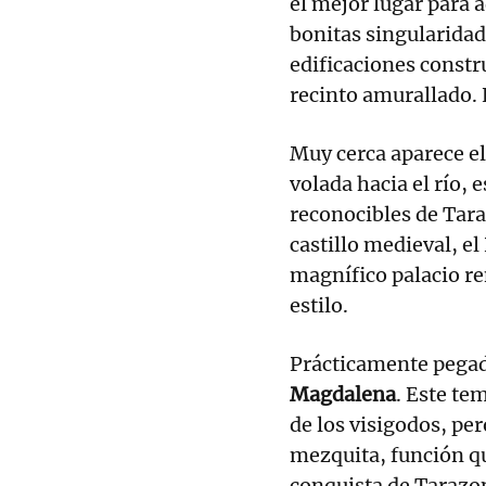
el mejor lugar para 
bonitas singularidad
edificaciones constr
recinto amurallado. E
Muy cerca aparece e
volada hacia el río,
reconocibles de Tar
castillo medieval, el
magnífico palacio r
estilo.
Prácticamente pegad
Magdalena
. Este te
de los visigodos, per
mezquita, función que
conquista de Tarazon