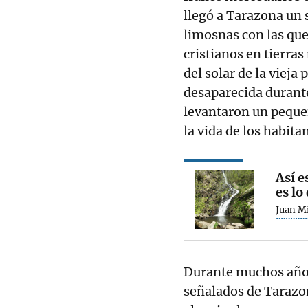
llegó a Tarazona un 
limosnas con las que
cristianos en tierra
del solar de la vieja
desaparecida durante
levantaron un peque
la vida de los habita
Así e
es lo
Juan Mi
Durante muchos añ
señalados de Tarazon