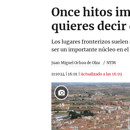
Once hitos im
quieres decir
Los lugares fronterizos suelen
ser un importante núcleo en el 
Juan Miguel Ochoa de Olza
NTM
11·10·24
|
16:01
|
Actualizado a las 16:03
38