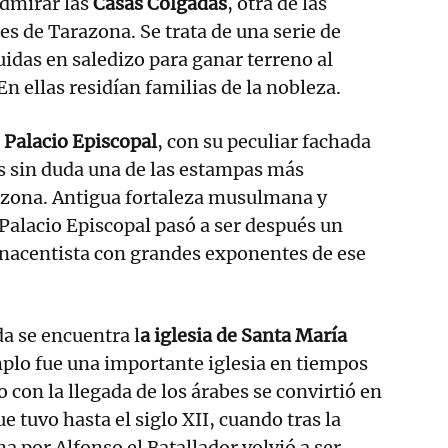
admirar las
Casas Colgadas
, otra de las
es de Tarazona. Se trata de una serie de
uidas en saledizo para ganar terreno al
n ellas residían familias de la nobleza.
l
Palacio Episcopal
, con su peculiar fachada
 es sin duda una de las estampas más
azona. Antigua fortaleza musulmana y
 Palacio Episcopal pasó a ser después un
enacentista con grandes exponentes de ese
a se encuentra l
a iglesia de Santa María
mplo fue una importante iglesia en tiempos
o con la llegada de los árabes se convirtió en
 tuvo hasta el siglo XII, cuando tras la
a por Alfonso el Batallador volvió a ser