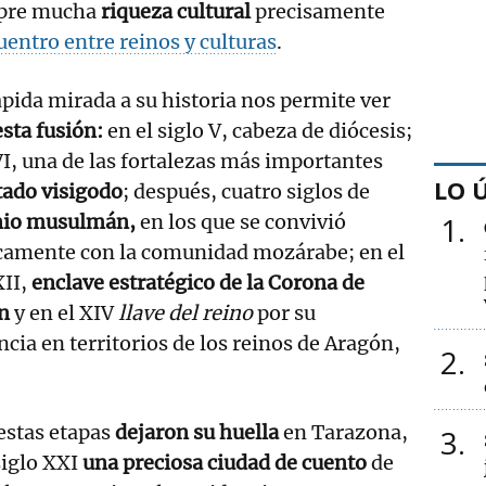
mpre mucha
riqueza cultural
precisamente
entro entre reinos y culturas
.
pida mirada a su historia nos permite ver
sta fusión:
en el siglo V, cabeza de diócesis;
VI, una de las fortalezas más importantes
LO 
tado visigodo
; después, cuatro siglos de
io musulmán,
en los que se convivió
1
icamente con la comunidad mozárabe; en el
XII,
enclave estratégico de la Corona de
ón
y en el XIV
llave del reino
por su
ncia en territorios de los reinos de Aragón,
2
estas etapas
dejaron su huella
en Tarazona,
3
iglo XXI
una preciosa ciudad de cuento
de