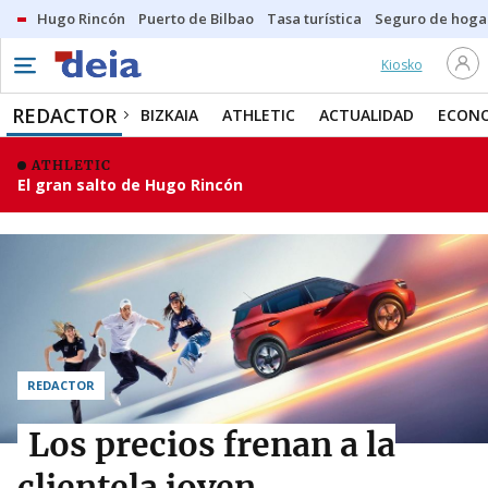
Hugo Rincón
Puerto de Bilbao
Tasa turística
Seguro de hoga
Kiosko
REDACTOR
BIZKAIA
ATHLETIC
ACTUALIDAD
ECON
ATHLETIC
El gran salto de Hugo Rincón
REDACTOR
Los precios frenan a la
clientela joven