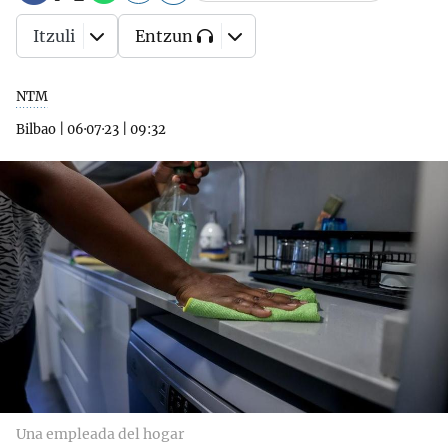
Itzuli
Entzun
NTM
Bilbao
|
06·07·23
|
09:32
Una empleada del hogar