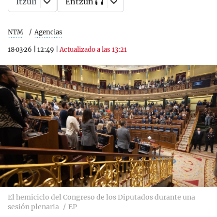
Itzuli
Entzun
NTM
Agencias
18·03·26
|
12:49
|
Actualizado a las 13:21
El hemiciclo del Congreso de los Diputados durante una
sesión plenaria
EP