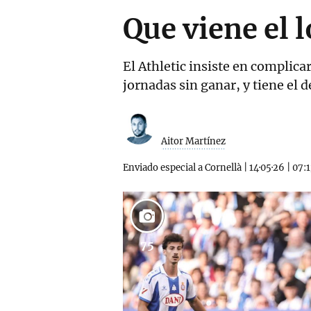
Que viene el l
El Athletic insiste en complicar
jornadas sin ganar, y tiene el 
Aitor Martínez
Enviado especial a Cornellà
|
14·05·26
|
07:1
75