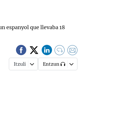
a un espanyol que llevaba 18
0
Itzuli
Entzun