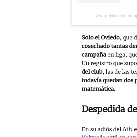
Una publicación compa
Solo el Oviedo
, que 
cosechado tantas der
campaña
en liga, qu
Un registro que sup
del club
, las de las
todavía quedan dos p
matemática.
Despedida de
En su adiós del Athl