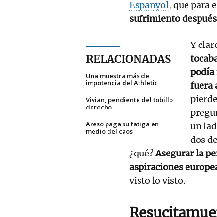
Espanyol
, que para 
sufrimiento después 
Y clar
RELACIONADAS
tocaba
podía 
Una muestra más de
impotencia del Athletic
fuera 
pierd
Vivian, pendiente del tobillo
derecho
pregun
Areso paga su fatiga en
un lad
medio del caos
dos de
¿qué?
Asegurar la p
aspiraciones europea
visto lo visto.
Resucitamue