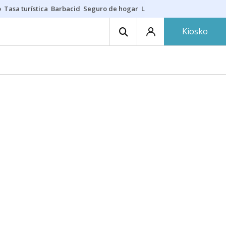
o
Tasa turística
Barbacid
Seguro de hogar
Lío Athletic-Osasuna
Mast
Kiosko