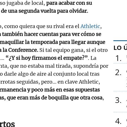
eso jugaba de local,
para acabar con su
de una segunda vuelta para olvidar.
o, como quiera que su rival era el
Athletic
,
 también hacer cuentas para ver cómo se
maquillar la temporada para llegar aunque
LO 
a la Conference.
Si tal equipo gana, si el otro
1
e…
“¿Y si hoy firmamos el empate?”
. La
ta, que no estaba mal tirada, supondría por
2
o darle algo de aire al conjunto local tras
rrotas seguidas, pero… en clave Athletic,
ermanencia y poco más en esas supuestas
s, que eran más de boquilla que otra cosa
,
3
4
rtos