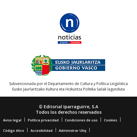
Subvencionada por el Departamento de Cultura y Política Lingüística
Eusko Jaurlaritzako Kultura eta Hizkuntza Politika Sailak lagunduta
© Editorial Iparraguirre, S.A
Todos los derechos reservados
Aviso legal
Política privacidad
Condiciones de uso
Cookies
Código ético
Accesibilidad
Administrar Utiq