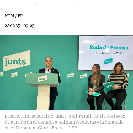
NTM / EP
24·02·25
|
09:05
El secretario general de Junts, Jordi Turull, con la portavoz
de partido en el Congreso, Miriam Nogueras y la diputada
en el Parlament Glòria Freixa.
EP