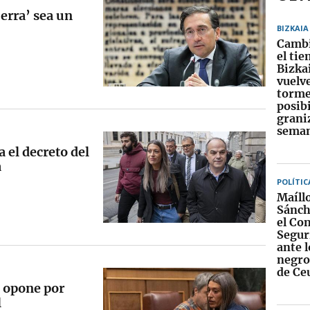
uerra’ sea un
BIZKAIA
Cambi
el ti
Bizkai
vuelv
torme
posib
graniz
sema
a el decreto del
a
POLÍTIC
Maíll
Sánch
el Co
Segur
ante 
negros
de Ce
e opone por
l