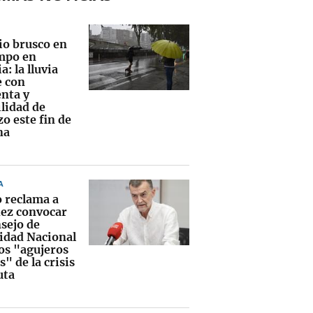
o brusco en
empo en
a: la lluvia
e con
nta y
ilidad de
o este fin de
na
A
o reclama a
ez convocar
nsejo de
idad Nacional
los "agujeros
" de la crisis
uta