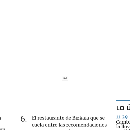
LO 
6
11:29
n
El restaurante de Bizkaia que se
Cambi
cuela entre las recomendaciones
la llu
 en