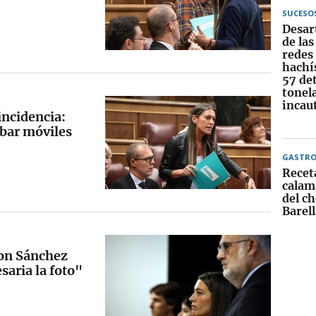
SUCESO
Desar
de la
redes 
hachís
57 de
tonel
incau
incidencia:
obar móviles
GASTR
Recet
calama
del c
Barell
con Sánchez
aria la foto"