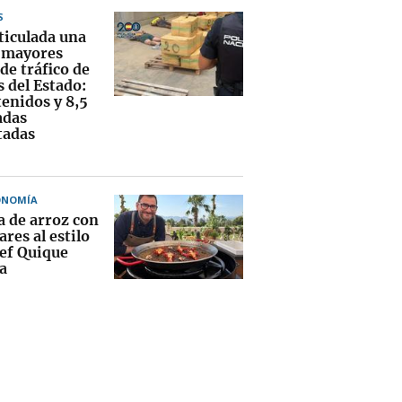
S
ticulada una
s mayores
de tráfico de
 del Estado:
tenidos y 8,5
adas
tadas
ONOMÍA
a de arroz con
res al estilo
hef Quique
a