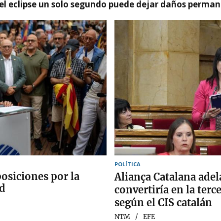
el eclipse un solo segundo puede dejar daños permane
POLÍTICA
posiciones por la
Aliança Catalana adela
ad
convertiría en la terc
según el CIS catalán
NTM
EFE