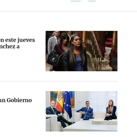
ón este jueves
ánchez a
“un Gobierno