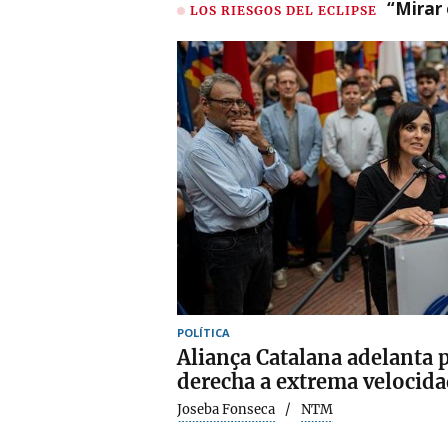
“Mirar 
LOS RIESGOS DEL ECLIPSE
POLÍTICA
Aliança Catalana adelanta 
derecha a extrema velocid
Joseba Fonseca
NTM