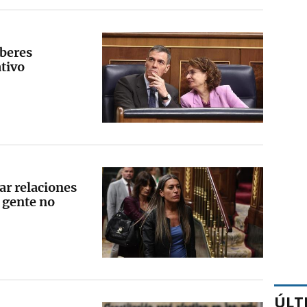
eberes
ativo
rar relaciones
 gente no
ÚLT