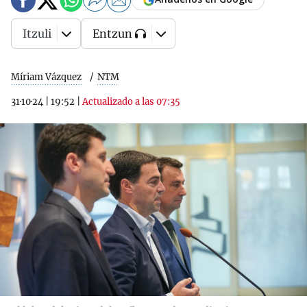
Itzuli
Entzun
Míriam Vázquez
NTM
31·10·24
|
19:52
|
Actualizado a las 07:35