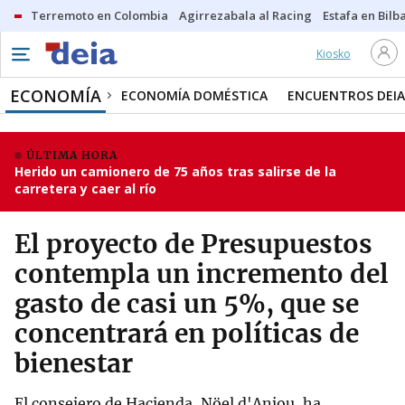
Terremoto en Colombia
Agirrezabala al Racing
Estafa en Bilb
Kiosko
ECONOMÍA
ECONOMÍA DOMÉSTICA
ENCUENTROS DEIA
ÚLTIMA HORA
Herido un camionero de 75 años tras salirse de la
carretera y caer al río
El proyecto de Presupuestos
contempla un incremento del
gasto de casi un 5%, que se
concentrará en políticas de
bienestar
El consejero de Hacienda, Nöel d'Anjou, ha