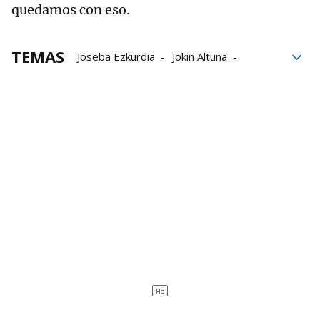
quedamos con eso.
TEMAS
Joseba Ezkurdia
Jokin Altuna
Unai Laso
Jon Ander Albisu
Campeonato de Parejas
Pelota Pro Liga
Aspe
Baiko Pilota