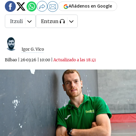
Añádenos en Google
Itzuli
Entzun
Igor G. Vico
Bilbao
|
26·03·26
|
10:00
|
Actualizado a las 18:41