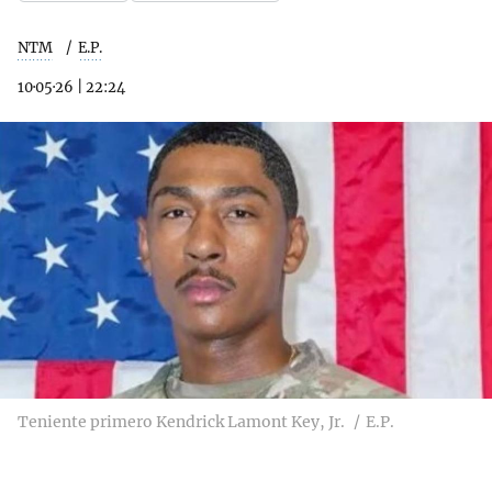
NTM
E.P.
10·05·26
|
22:24
Teniente primero Kendrick Lamont Key, Jr.
E.P.