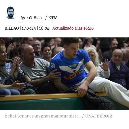
Igor G. Vico
NTM
BILBAO
|
17·03·25
|
16:04
|
Actualizado a las 16:40
Beñat Senar es un gran manomanista.
UNAI BEROIZ