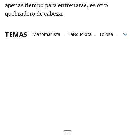
apenas tiempo para entrenarse, es otro
quebradero de cabeza.
TEMAS
Manomanista
Baiko Pilota
Tolosa
Anuncio
Asier Agirre
Beñat Senar