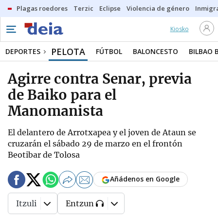
Plagas roedores
Terzic
Eclipse
Violencia de género
Inmigra
Kiosko
PELOTA
DEPORTES
FÚTBOL
BALONCESTO
BILBAO 
Agirre contra Senar, previa
de Baiko para el
Manomanista
El delantero de Arrotxapea y el joven de Ataun se
cruzarán el sábado 29 de marzo en el frontón
Beotibar de Tolosa
Añádenos en Google
Itzuli
Entzun