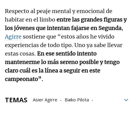
Respecto al peaje mental y emocional de
habitar en el limbo
entre las grandes figuras y
los jóvenes que intentan fajarse en Segunda
,
Agirre
sostiene que “estos años he vivido
experiencias de todo tipo. Uno ya sabe llevar
estas cosas.
En ese sentido intento
mantenerme lo más sereno posible y tengo
claro cuál es la línea a seguir en este
campeonato”.
TEMAS
Asier Agirre
Baiko Pilota
Liga de Empresas de Pelota a Mano
LEPM
Manomanista Serie B
Cuatro y Medio Serie B
Campeonato de Parejas Serie B