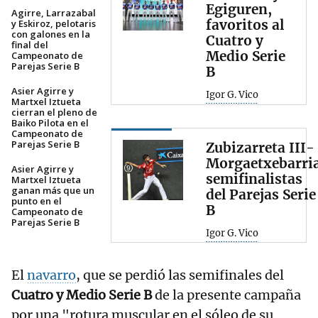
Egiguren,
Agirre, Larrazabal
favoritos al
y Eskiroz, pelotaris
con galones en la
Cuatro y
final del
Medio Serie
Campeonato de
Parejas Serie B
B
Asier Agirre y
Igor G. Vico
Martxel Iztueta
cierran el pleno de
Baiko Pilota en el
Campeonato de
Parejas Serie B
Zubizarreta III-
Morgaetxebarria
Asier Agirre y
semifinalistas
Martxel Iztueta
ganan más que un
del Parejas Serie
punto en el
B
Campeonato de
Parejas Serie B
Igor G. Vico
El
navarro
, que se perdió las semifinales del
Cuatro y Medio Serie B
de la presente campaña
por una "rotura muscular en el sóleo de su