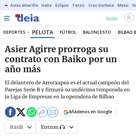
Aviso amarillo
Italia
Eclipse
Terzic
Cruz Gorbeia
Messi
G
Kiosko
PELOTA
DEPORTES
FÚTBOL
BALONCESTO
BILBAO 
Asier Agirre prorroga su
contrato con Baiko por un
año más
El delantero de Arrotxapea es el actual campeón del
Parejas Serie B y firmará su undécima temporada en
la Liga de Empresas en la operadora de Bilbao
Añádenos en Google
Itzuli
Entzun