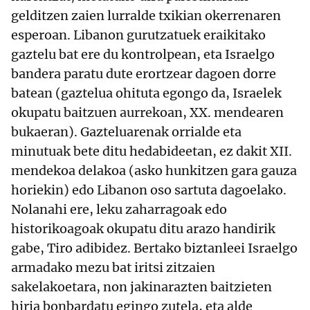
gelditzen zaien lurralde txikian okerrenaren
esperoan. Libanon gurutzatuek eraikitako
gaztelu bat ere du kontrolpean, eta Israelgo
bandera paratu dute erortzear dagoen dorre
batean (gaztelua ohituta egongo da, Israelek
okupatu baitzuen aurrekoan, XX. mendearen
bukaeran). Gazteluarenak orrialde eta
minutuak bete ditu hedabideetan, ez dakit XII.
mendekoa delakoa (asko hunkitzen gara gauza
horiekin) edo Libanon oso sartuta dagoelako.
Nolanahi ere, leku zaharragoak edo
historikoagoak okupatu ditu arazo handirik
gabe, Tiro adibidez. Bertako biztanleei Israelgo
armadako mezu bat iritsi zitzaien
sakelakoetara, non jakinarazten baitzieten
hiria bonbardatu egingo zutela, eta alde