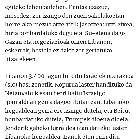
egiteko lehenbailehen. Pentsa ezazue,
mesedez, zer izango den zuen sakelakoetan
horrelako mezua atzerritik jasotzea: utzi etxea,
hiria bonbardatuko dugu eta. Su-etena dago
Gazan eta negoziazioak omen Libanon;
eskerrak, bestela ez dakit zer gertatuko
litzatekeen.
Libanon 3.400 lagun hil ditu Israelek operazioa
(sic) hasi zenetik. Kopurua laster handituko da
Netanyahuk esan berri baitu Israelgo
iparraldean gerra dagoen bitartean, Libanoko
hegoaldean gerra ere izango dutela, eta Beirut
bonbardatuko dutela, Trumpek dioena dioela.
Jenderik gabeko lurraldea izan daiteke laster
Libanoko hegoaldea. Iranek eten egin ditu