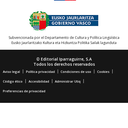
Subvencionada por el Departamento de Cultura y Política Lingüística
Eusko Jaurlaritzako Kultura eta Hizkuntza Politika Sailak lagunduta
© Editorial Iparraguirre, S.A
Todos los derechos reservados
Aviso legal
Política privacidad
Condiciones de uso
Cookies
Código ético
Accesibilidad
Administrar Utiq
Preferencias de privacidad