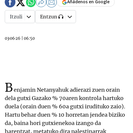
Añádenos en Google
Itzuli
Entzun
03·06·26
|
06:50
B
enjamin Netanyahuk adierazi zuen orain
dela gutxi Gazako % 70aren kontrola hartuko
duela (orain duen % 60a gutxi irudituko zaio).
Hartu behar duen % 10 horretan jendea biziko
da, baina hori gutxienekoa izango da
harentzat, metatuko dira palestinarrak