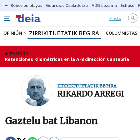
Robos en playas
Guardias Osakidetza
ADN Lezama
Eclipse
Kiosko
ZIRRIKITUETATIK BEGIRA
OPINIÓN
COLUMNISTAS
TRÁFICO
Retenciones kilométricas en la A-8 dirección Cantabria
ZIRRIKITUETATIK BEGIRA
RIKARDO ARREGI
Gaztelu bat Libanon