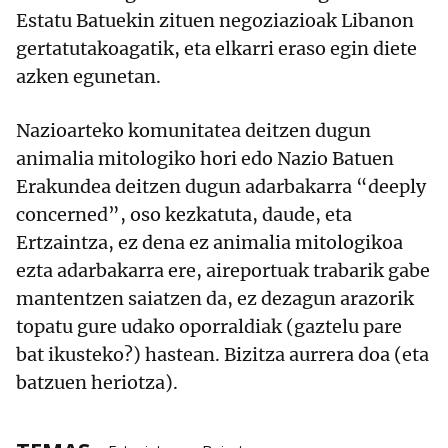
Estatu Batuekin zituen negoziazioak Libanon
gertatutakoagatik, eta elkarri eraso egin diete
azken egunetan.
Nazioarteko komunitatea deitzen dugun
animalia mitologiko hori edo Nazio Batuen
Erakundea deitzen dugun adarbakarra “deeply
concerned”, oso kezkatuta, daude, eta
Ertzaintza, ez dena ez animalia mitologikoa
ezta adarbakarra ere, aireportuak trabarik gabe
mantentzen saiatzen da, ez dezagun arazorik
topatu gure udako oporraldiak (gaztelu pare
bat ikusteko?) hastean. Bizitza aurrera doa (eta
batzuen heriotza).