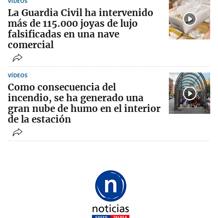
VÍDEOS
La Guardia Civil ha intervenido
más de 115.000 joyas de lujo
falsificadas en una nave
comercial
VÍDEOS
Como consecuencia del
incendio, se ha generado una
gran nube de humo en el interior
de la estación