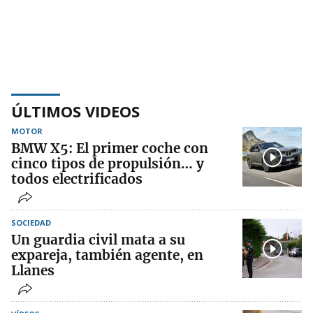
ÚLTIMOS VIDEOS
MOTOR
BMW X5: El primer coche con
cinco tipos de propulsión… y
todos electrificados
SOCIEDAD
Un guardia civil mata a su
expareja, también agente, en
Llanes