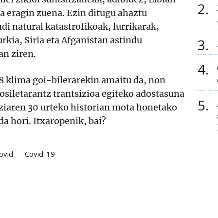
2
ia eragin zuena. Ezin ditugu ahaztu
i natural katastrofikoak, lurrikarak,
rkia, Siria eta Afganistan astindu
3
an ziren.
4
 klima goi-bilerarekin amaitu da, non
fosiletarantz trantsizioa egiteko adostasuna
5
tziaren 30 urteko historian mota honetako
da hori. Itxaropenik, bai?
ovid
Covid-19