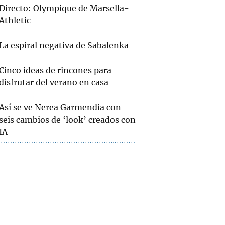
Directo: Olympique de Marsella-
Athletic
La espiral negativa de Sabalenka
Cinco ideas de rincones para
disfrutar del verano en casa
Así se ve Nerea Garmendia con
seis cambios de ‘look’ creados con
IA