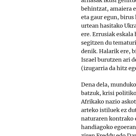
arnasak ikusi geni
behintzat, amaiera e
eta gaur egun, birus
urtean hasitako Ukra
ere. Errusiak eskala
segitzen du tematuri
denik. Halarik ere, b
Israel burutzen ari
(izugarria da hitz eg
Dena dela, munduko 
batzuk, krisi politi
Afrikako nazio askot
arteko istiluek ez du
naturaren kontrako 
handiagoko egoeran 
ziren Freddy edo Dani