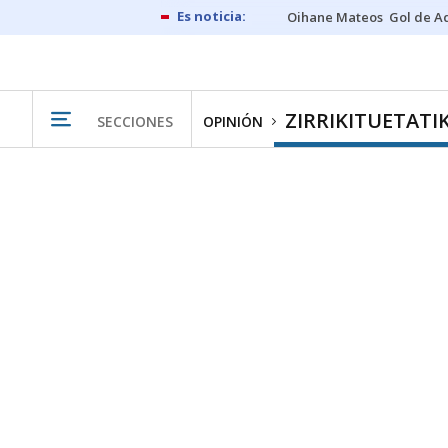
Oihane Mateos
Gol de A
ZIRRIKITUETATI
SECCIONES
OPINIÓN