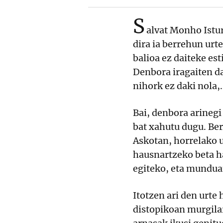
S
alvat Monho Istur
dira ia berrehun ur
balioa ez daiteke es
Denbora iragaiten da
nihork ez daki nola,
Bai, denbora arinegi 
bat xahutu dugu. Be
Askotan, horrelako 
hausnartzeko beta h
egiteko, eta munduan
Itotzen ari den urte
distopikoan murgila