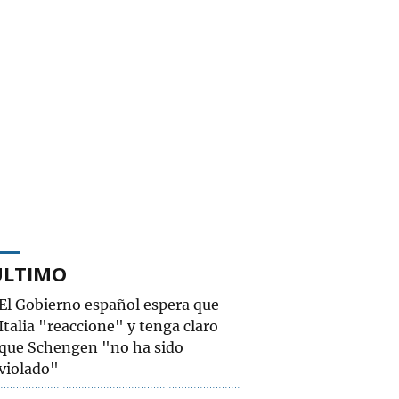
ÚLTIMO
El Gobierno español espera que
Italia "reaccione" y tenga claro
que Schengen "no ha sido
violado"