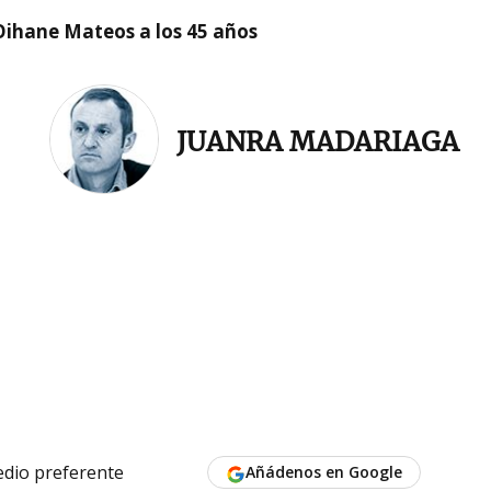
Oihane Mateos a los 45 años
JUANRA MADARIAGA
dio preferente
Añádenos en Google