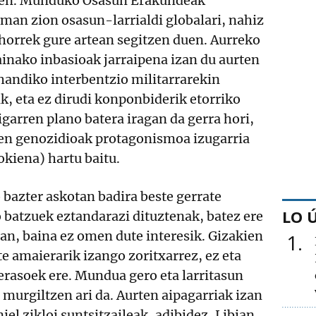
tuen. Munduko Osasun Erakundeak
man zion osasun-larrialdi globalari, nahiz
 horrek gure artean segitzen duen. Aurreko
inako inbasioak jarraipena izan du aurten
 handiko interbentzio militarrarekin
k, eta ez dirudi konponbiderik etorriko
igarren plano batera iragan da gerra hori,
 den genozidioak protagonismoa izugarria
okiena) hartu baitu.
bazter askotan badira beste gerrate
LO 
ko batzuek eztandarazi dituztenak, batez ere
an, baina ez omen dute interesik. Gizakien
1
te amaierarik izango zoritxarrez, ez eta
erasoek ere. Mundua gero eta larritasun
murgiltzen ari da. Aurten aipagarriak izan
el zikloi suntsitzaileak, adibidez, Libian