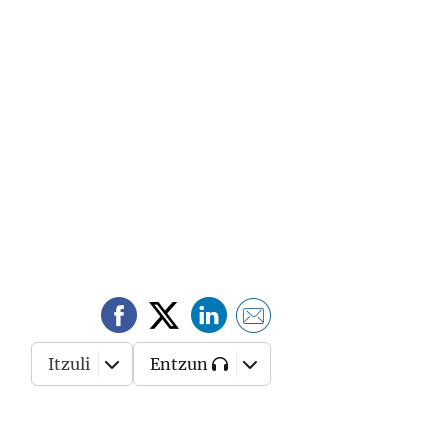
Itzuli
Entzun