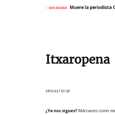
Muere la periodista 
SOCIEDAD
Itxaropena
28·12·23
|
07:30
¿Ya nos sigues?
Márcanos como me