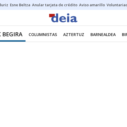
duriz
Esne Beltza
Anular tarjeta de crédito
Aviso amarillo
Voluntaria
K BEGIRA
COLUMNISTAS
AZTERTUZ
BARNEALDEA
BI