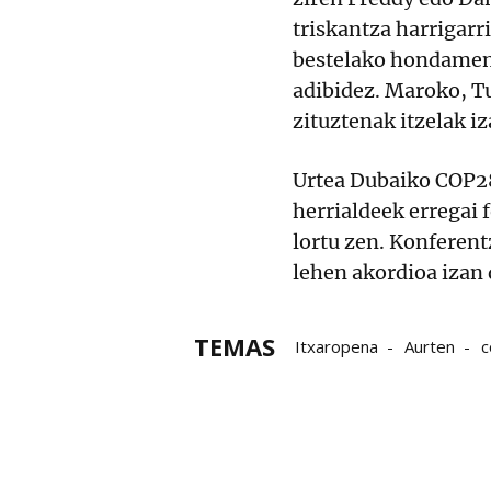
triskantza harrigarr
bestelako hondamend
adibidez. Maroko, Tu
zituztenak itzelak iz
Urtea Dubaiko COP28
herrialdeek erregai 
lortu zen. Konferen
lehen akordioa izan 
TEMAS
Itxaropena
Aurten
c