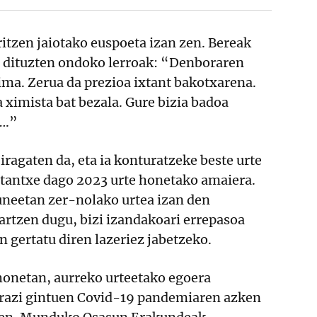
itzen jaiotako euspoeta izan zen. Bereak
te dituzten ondoko lerroak: “Denboraren
tima. Zerua da prezioa ixtant bakotxarena.
 ximista bat bezala. Gure bizia badoa
….”
iragaten da, eta ia konturatzeke beste urte
rtantxe dago 2023 urte honetako amaiera.
uneetan zer-nolako urtea izan den
artzen dugu, bizi izandakoari errepasoa
 gertatu diren lazeriez jabetzeko.
 honetan, aurreko urteetako egoera
razi gintuen Covid-19 pandemiaren azken