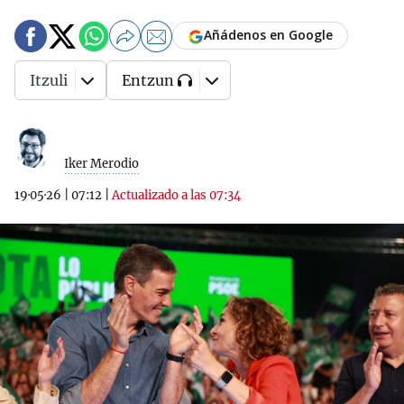
Añádenos en Google
Itzuli
Entzun
Iker Merodio
19·05·26
|
07:12
|
Actualizado a las 07:34