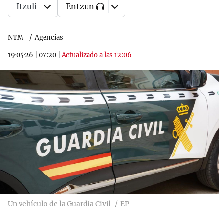
Itzuli
Entzun
NTM
Agencias
19·05·26
|
07:20
|
Actualizado a las 12:06
Un vehículo de la Guardia Civil
EP