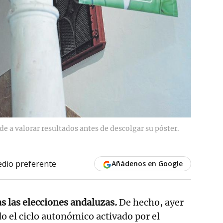
e a valorar resultados antes de descolgar su póster.
dio preferente
Añádenos en Google
as las elecciones andaluzas
.
De hecho, ayer
do el ciclo autonómico activado por el