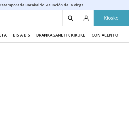
retemporada Barakaldo
Asunción de la Virgen
Casa Targaryen
Gazt
Kiosko
KETA
BIS A BIS
BRANKAGANETIK KIKUKE
CON ACENTO EUR