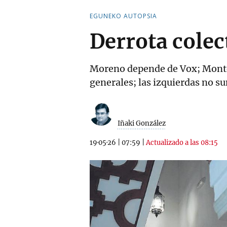
EGUNEKO AUTOPSIA
Derrota colec
Moreno depende de Vox; Monter
generales; las izquierdas no s
Iñaki González
19·05·26
|
07:59
|
Actualizado a las 08:15