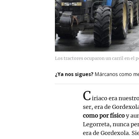
Los tractores ocuparon un carril en el 
¿Ya nos sigues?
Márcanos como me
C
iriaco era nuestr
ser, era de Gordexol
como por físico
y au
Legorreta, nunca per
era de Gordexola. Si