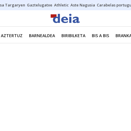
sa Targaryen
Gaztelugatxe
Athletic
Aste Nagusia
Carabelas portug
AZTERTUZ
BARNEALDEA
BIRIBILKETA
BIS A BIS
BRANKA