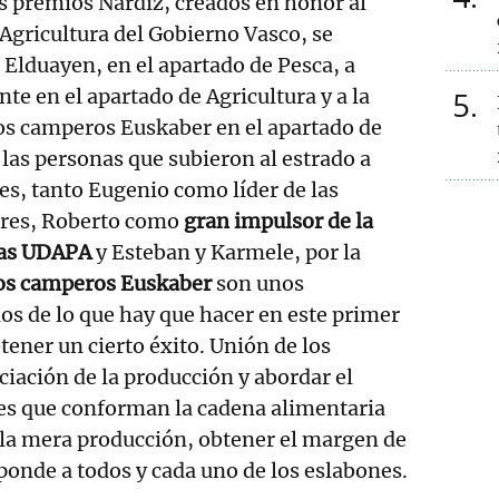
os premios Nárdiz, creados en honor al
Agricultura del Gobierno Vasco, se
Elduayen, en el apartado de Pesca, a
te en el apartado de Agricultura y a la
5
os camperos Euskaber en el apartado de
las personas que subieron al estrado a
es, tanto Eugenio como líder de las
ores, Roberto como
gran impulsor de la
atas UDAPA
y Esteban y Karmele, por la
vos camperos Euskaber
son unos
s de lo que hay que hacer en este primer
btener un cierto éxito. Unión de los
ciación de la producción y abordar el
es que conforman la cadena alimentaria
e la mera producción, obtener el margen de
ponde a todos y cada uno de los eslabones.