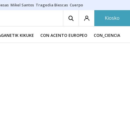
uesas
Mikel Santos
Tragedia Biescas
Cuerpo ría
Inmigración Bizkaia
Kiosko
GANETIK KIKUKE
CON ACENTO EUROPEO
CON_CIENCIA
C