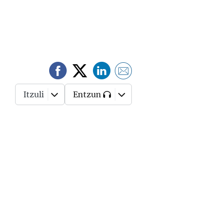
Itzuli
Entzun