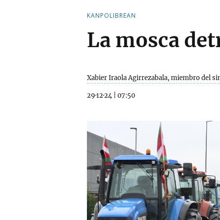
KANPOLIBREAN
La mosca detr
Xabier Iraola Agirrezabala, miembro del s
29·12·24
|
07:50