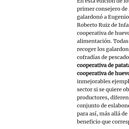
En esta edición de l
primer consejero de 
galardonó a Eugenio 
Roberto Ruiz de Infan
cooperativa de huev
alimentación. Todas 
recoger los galardon
cofradías de pescad
cooperativa de pat
cooperativa de hue
inmejorables ejemplo
sector si se quiere o
productores, diferen
conjunto de eslabon
para así, más allá d
beneficio que corres