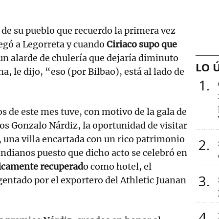
 de su pueblo que recuerdo la primera vez
legó a Legorreta y cuando
Ciriaco supo que
 un alarde de chulería que dejaría diminuto
LO 
a, le dijo, “eso (por Bilbao), está al lado de
1
s de este mes tuve, con motivo de la gala de
os Gonzalo Nárdiz, la oportunidad de visitar
, una villa encartada con un rico patrimonio
2
 indianos puesto que dicho acto se celebró en
icamente recuperad
o como hotel, el
3
entado por el exportero del Athletic Juanan
4