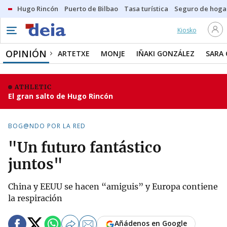
Hugo Rincón
Puerto de Bilbao
Tasa turística
Seguro de hoga
Kiosko
OPINIÓN
ARTETXE
MONJE
IÑAKI GONZÁLEZ
SARA
ATHLETIC
El gran salto de Hugo Rincón
BOG@NDO POR LA RED
"Un futuro fantástico
juntos"
China y EEUU se hacen “amiguis” y Europa contiene
la respiración
Añádenos en Google