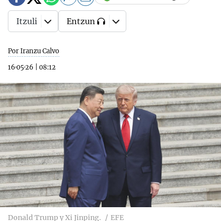
Itzuli
Entzun
Por Iranzu Calvo
16·05·26
|
08:12
Donald Trump y Xi Jinping.
EFE