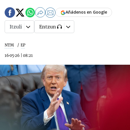
Añádenos en Google
Itzuli
Entzun
NTM
EP
16·05·26
|
08:21