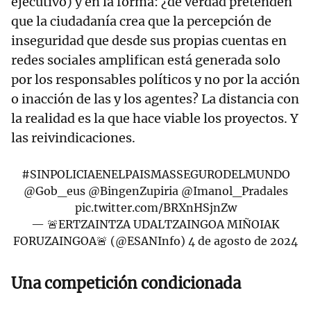
ejecutivo) y en la forma: ¿de verdad pretenden
que la ciudadanía crea que la percepción de
inseguridad que desde sus propias cuentas en
redes sociales amplifican está generada solo
por los responsables políticos y no por la acción
o inacción de las y los agentes? La distancia con
la realidad es la que hace viable los proyectos. Y
las reivindicaciones.
#SINPOLICIAENELPAISMASSEGURODELMUNDO
@Gob_eus
@BingenZupiria
@Imanol_Pradales
pic.twitter.com/BRXnHSjnZw
— 🚨ERTZAINTZA UDALTZAINGOA MIÑOIAK
FORUZAINGOA🚨 (@ESANInfo)
4 de agosto de 2024
Una competición condicionada