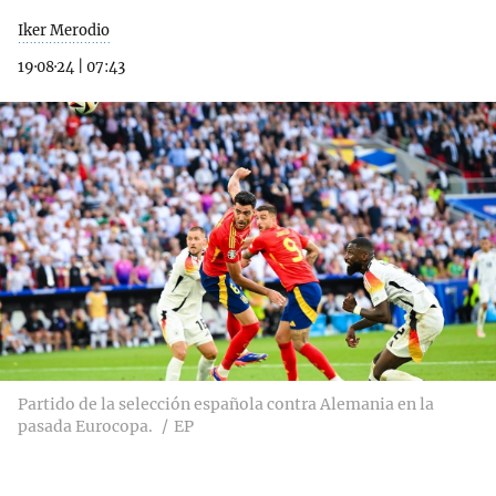
Iker Merodio
19·08·24
|
07:43
Partido de la selección española contra Alemania en la
pasada Eurocopa.
EP