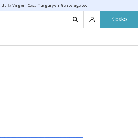
 de la Virgen
Casa Targaryen
Gaztelugatxe
Athletic
Aste Nagusia
C
Kiosko