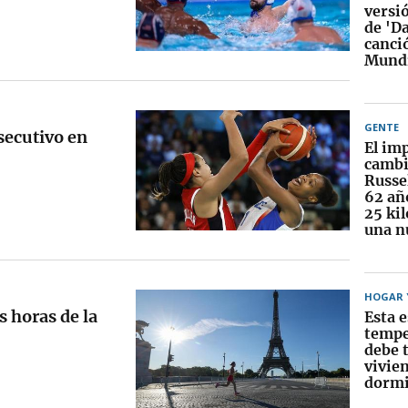
versi
de 'Da
canció
Mundi
GENTE
secutivo en
El im
cambi
Russel
62 añ
25 ki
una n
HOGAR Y
s horas de la
Esta e
tempe
debe t
vivie
dormi