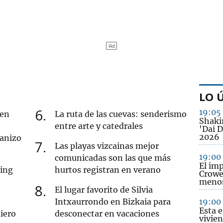
LO 
6
19:05
 en
La ruta de las cuevas: senderismo
Shakir
entre arte y catedrales
'Dai D
2026
ranizo
7
Las playas vizcainas mejor
19:00
comunicadas son las que más
El imp
cing
hurtos registran en verano
Crowe 
menos
8
El lugar favorito de Silvia
Intxaurrondo en Bizkaia para
19:00
Esta e
iero
desconectar en vacaciones
vivie