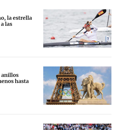
, la estrella
a las
 anillos
 menos hasta