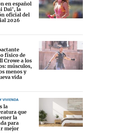
ón en español
i Dai', la
n oficial del
al 2026
pactante
o físico de
l Crowe a los
os: músculos,
los menos y
ueva vida
 VIVIENDA
s la
ratura que
ener la
nda para
r mejor