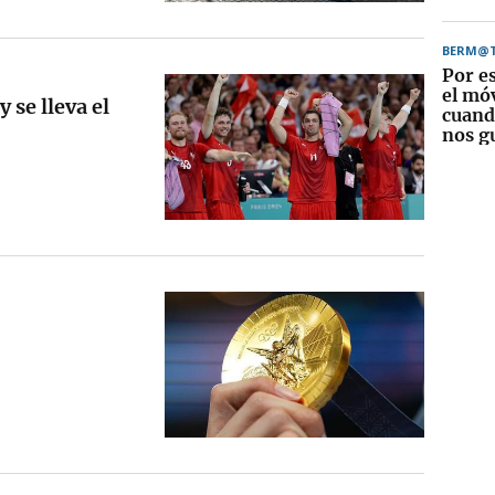
BERM@
Por e
el móv
 se lleva el
cuando
nos g