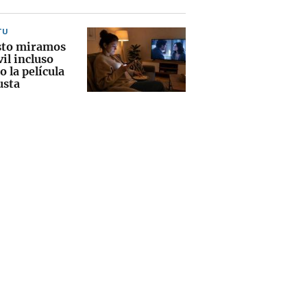
TU
sto miramos
il incluso
 la película
usta