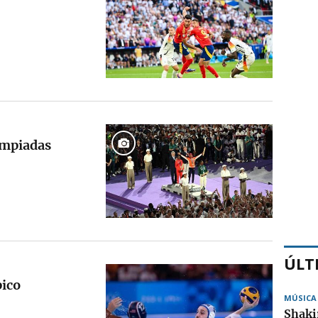
impiadas
ÚLT
pico
MÚSICA
Shakir