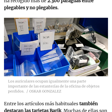
ha recogido más de
2.300 paraguas entre
plegables y no plegables.
Los auriculares ocupan igualmente una parte
importante de las estanterías de la oficina de objetos
perdidos.
OSKAR GONZALEZ
Entre los artículos más habituales
también
destacan las tarjetas Barik
. Muchas de ellas son