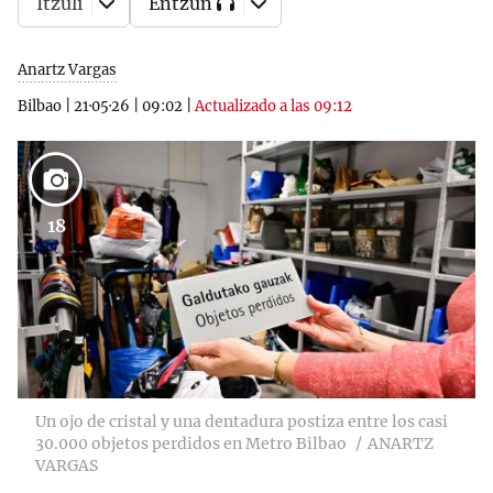
Itzuli
Entzun
Anartz Vargas
Bilbao
|
21·05·26
|
09:02
|
Actualizado a las 09:12
18
Un ojo de cristal y una dentadura postiza entre los casi
30.000 objetos perdidos en Metro Bilbao
ANARTZ
VARGAS