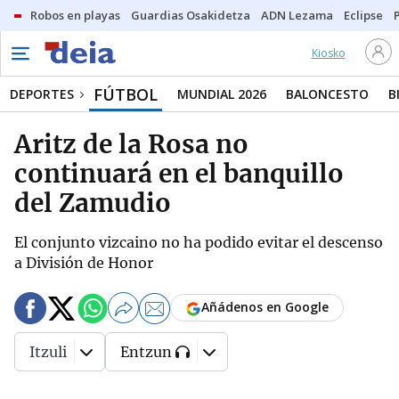
Robos en playas
Guardias Osakidetza
ADN Lezama
Eclipse
Kiosko
FÚTBOL
DEPORTES
MUNDIAL 2026
BALONCESTO
B
Aritz de la Rosa no
continuará en el banquillo
del Zamudio
El conjunto vizcaino no ha podido evitar el descenso
a División de Honor
Añádenos en Google
Itzuli
Entzun