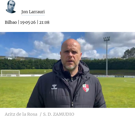
Jon Larrauri
Bilbao
|
19·05·26
|
21:08
Aritz de la Rosa
S. D. ZAMUDIO