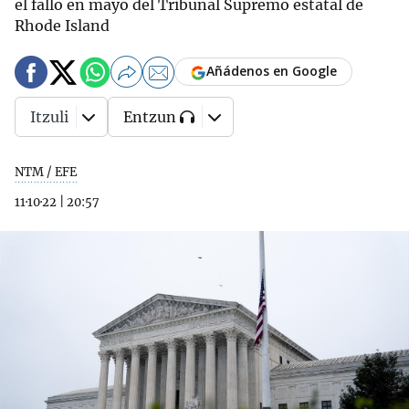
el fallo en mayo del Tribunal Supremo estatal de
Rhode Island
Añádenos en Google
Itzuli
Entzun
NTM / EFE
11·10·22
|
20:57