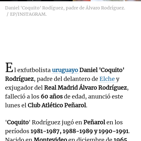
Daniel 'Coquito' Rodíguez, padre de Álvaro Rodríguez.
EP/INSTAGRAM.
E
l exfutbolista
uruguayo
Daniel 'Coquito'
Rodríguez
, padre del delantero de
Elche
y
exjugador del
Real Madrid Álvaro Rodríguez
,
falleció a los
60 años
de edad, anunció este
lunes el
Club Atlético Peñarol
.
'
Coquito
' Rodríguez jugó en
Peñarol
en los
períodos
1981-1987, 1988-1989 y 1990-1991
.
Nacido en
Montevideo
en diciembre de
1965
,