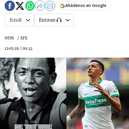
Añádenos en Google
Itzuli
Entzun
NTM
EFE
12·05·26
|
09:41