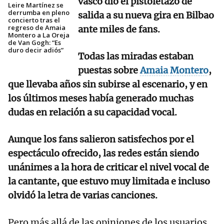
vasco dio el pistoletazo de
Leire Martínez se
derrumba en pleno
salida a su nueva gira en Bilbao
concierto tras el
regreso de Amaia
ante miles de fans.
Montero a La Oreja
de Van Gogh: “Es
duro decir adiós”
Todas las miradas estaban
puestas sobre
Amaia Montero
,
que llevaba años sin subirse al escenario, y en
los últimos meses había generado muchas
dudas en relación a su capacidad vocal.
Aunque los fans salieron satisfechos por el
espectáculo ofrecido, las redes están siendo
unánimes a la hora de criticar el nivel vocal de
la cantante, que estuvo muy limitada e incluso
olvidó la letra de varias canciones.
Pero más allá de las opiniones de los usuarios,