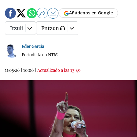
Añádenos en Google
Itzuli
Entzun
Eder García
Periodista en NTM
11·05·26
|
10:06
|
Actualizado a las 13:49