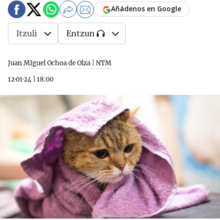
Añádenos en Google
Itzuli
Entzun
Juan MIguel Ochoa de Olza | NTM
12·01·24
|
18:00