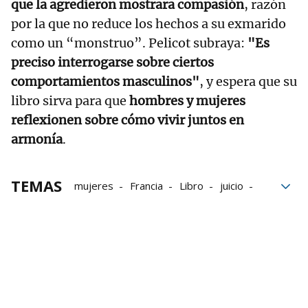
que la agredieron mostrara compasión
, razón
por la que no reduce los hechos a su exmarido
como un “monstruo”. Pelicot subraya:
"Es
preciso interrogarse sobre ciertos
comportamientos masculinos"
, y espera que su
libro sirva para que
hombres y mujeres
reflexionen sobre cómo vivir juntos en
armonía
.
TEMAS
mujeres
Francia
Libro
juicio
Violencia
España
Caso Pelicot
Dominique Pelicot
Gisèle Pélicot