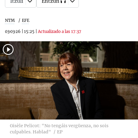
Itzuli
Entzun
NTM
EFE
03·03·26
|
15:25
|
Actualizado a las 17:37
Gisèle Pelicot: "No tengáis vergüenza, no sois
culpables. Hablad"
EP