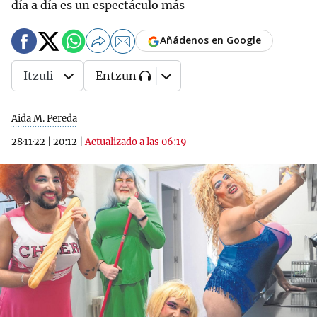
día a día es un espectáculo más
Añádenos en Google
Itzuli
Entzun
Aida M. Pereda
28·11·22
|
20:12
|
Actualizado a las 06:19