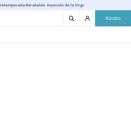
retemporada Barakaldo
Asunción de la Virgen
Casa Targaryen
Gazt
Kiosko