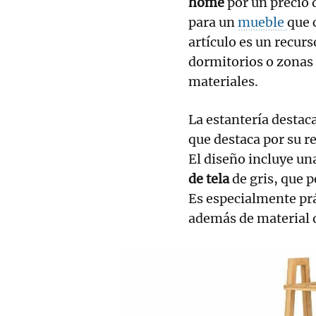
home
por un precio
para un
mueble
que 
artículo es un recur
dormitorios o zonas d
materiales.
La estantería destac
que destaca por su r
El diseño incluye un
de tela
de gris, que 
Es especialmente prá
además de material d