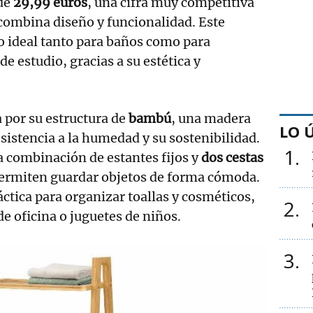
 de
29,99 euros
, una cifra muy competitiva
combina diseño y funcionalidad. Este
so ideal tanto para baños como para
e estudio, gracias a su estética y
a por su estructura de
bambú
, una madera
LO 
esistencia a la humedad y su sostenibilidad.
1
a combinación de estantes fijos y
dos cestas
permiten guardar objetos de forma cómoda.
ctica para organizar toallas y cosméticos,
2
e oficina o juguetes de niños.
3