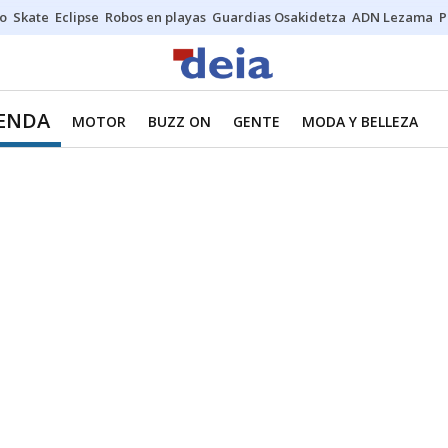
o
Skate
Eclipse
Robos en playas
Guardias Osakidetza
ADN Lezama
P
IENDA
MOTOR
BUZZ ON
GENTE
MODA Y BELLEZA