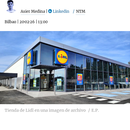
Asier Medina
|
Linkedin
NTM
Bilbao
|
20·02·26
|
13:00
Tienda de Lidl en una imagen de archivo
E.P.