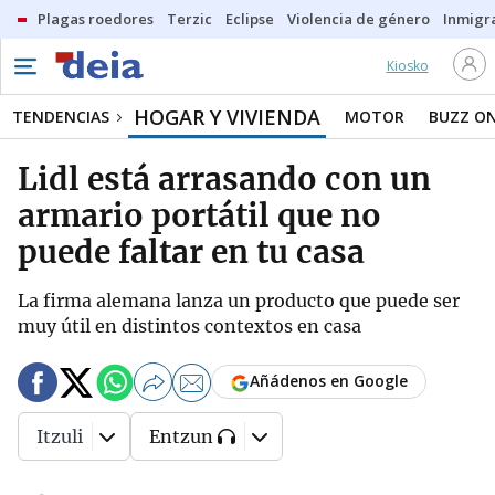
Plagas roedores
Terzic
Eclipse
Violencia de género
Inmigra
Kiosko
HOGAR Y VIVIENDA
TENDENCIAS
MOTOR
BUZZ O
Lidl está arrasando con un
armario portátil que no
puede faltar en tu casa
La firma alemana lanza un producto que puede ser
muy útil en distintos contextos en casa
Añádenos en Google
Itzuli
Entzun