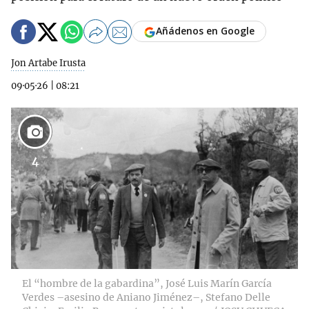
Añádenos en Google
Jon Artabe Irusta
09·05·26
|
08:21
4
El “hombre de la gabardina”, José Luis Marín García
Verdes –asesino de Aniano Jiménez–, Stefano Delle