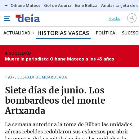
Oihane Mateos
Gol de Aduriz
Esne Beltza
Anular tarjeta de c
Kiosko
HISTORIAS VASCAS
ACTUALIDAD
POLÍTICA
SUCESO
SOCIEDAD
Muere la periodista Oihane Mateos a los 45 años
1937, EUSKADI BOMBARDEADA
Siete días de junio. Los
bombardeos del monte
Artxanda
La semana anterior a la toma de Bilbao las unidades
aéreas rebeldes redoblaron sus esfuerzos por abrir
las puertas de la capital vizcaina a las unidades de