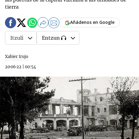
tierra
Añádenos en Google
Itzuli
Entzun
Xabier Irujo
20·06·22
|
00:54