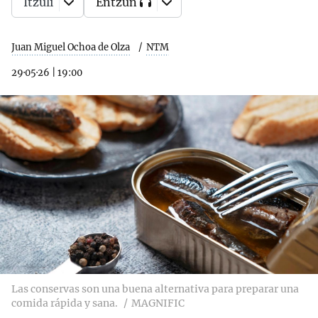
Itzuli
Entzun
Juan Miguel Ochoa de Olza
NTM
29·05·26
|
19:00
Las conservas son una buena alternativa para preparar una
comida rápida y sana.
MAGNIFIC