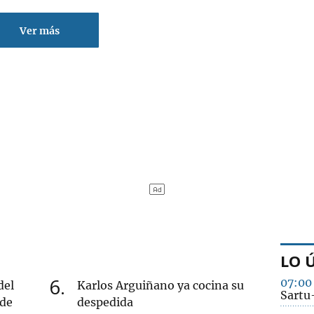
Ver más
LO 
6
07:00
del
Karlos Arguiñano ya cocina su
Sartu
 de
despedida