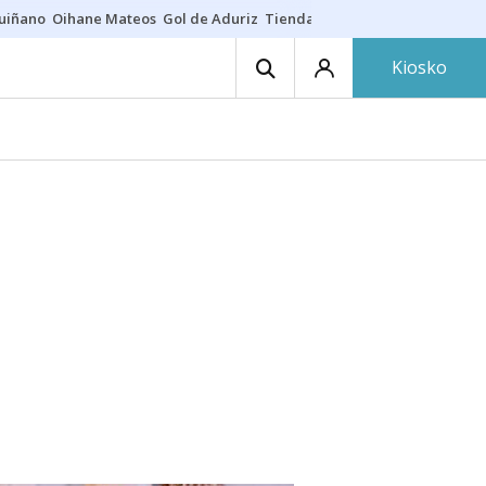
guiñano
Oihane Mateos
Gol de Aduriz
Tienda de zapatillas
Esne Beltz
Kiosko