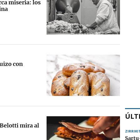
rca miseria: los
ina
suizo con
ÚLT
Belotti mira al
ZIRRIKI
Sartu