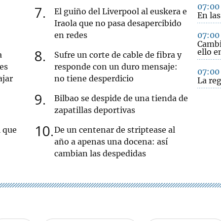
07:00
7
El guiño del Liverpool al euskera e
En las
Iraola que no pasa desapercibido
en redes
07:00
Cambio
8
ello e
a
Sufre un corte de cable de fibra y
 es
responde con un duro mensaje:
07:00
ajar
no tiene desperdicio
La re
9
Bilbao se despide de una tienda de
zapatillas deportivas
10
l que
De un centenar de striptease al
año a apenas una docena: así
cambian las despedidas