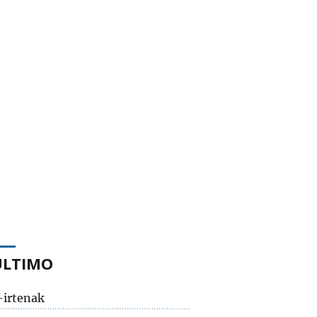
ÚLTIMO
-irtenak