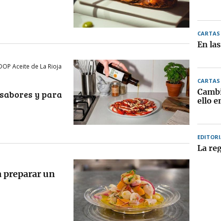
CARTAS 
En la
DOP Aceite de La Rioja
CARTAS 
Cambi
 sabores y para
ello e
EDITORI
La re
a preparar un