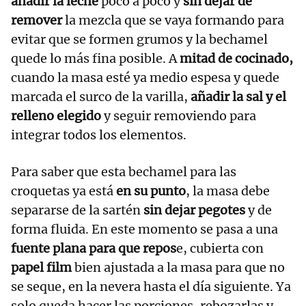
añadir la leche
poco a poco y
sin dejar de
remover
la mezcla que se vaya formando para
evitar que se formen grumos y la bechamel
quede lo más fina posible. A
mitad de cocinado,
cuando la masa esté ya medio espesa y quede
marcada el surco de la varilla,
añadir la sal y el
relleno elegido
y seguir removiendo para
integrar todos los elementos.
Para saber que esta bechamel para las
croquetas ya está
en su punto
, la masa debe
separarse de la sartén
sin dejar pegotes
y de
forma fluida. En este momento se pasa a una
fuente plana para que repos
e, cubierta con
papel film
bien ajustada a la masa para que no
se seque, en la nevera hasta el día siguiente. Ya
solo queda hacer las porciones, rebozarlas y