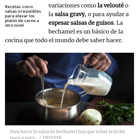
variaciones como
la velouté
o
Recetas: cinco
salsas irresistibles
la
salsa gravy
, o para ayudar a
para elevar los
platos de carne a
espesar salsas de guisos
. La
otro nivel
bechamel es un básico de la
cocina que todo el mundo debe saber hacer.
Para hacer la salsa de bechamel hay que echar la leche
poco a poco.
FREEPIK