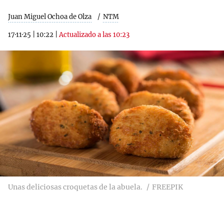
Juan Miguel Ochoa de Olza
NTM
17·11·25
|
10:22
|
Actualizado a las 10:23
Unas deliciosas croquetas de la abuela.
FREEPIK