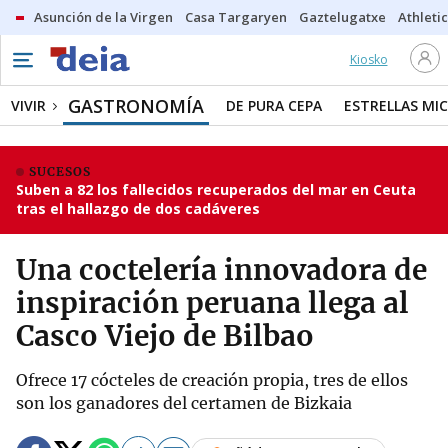
Asunción de la Virgen
Casa Targaryen
Gaztelugatxe
Athletic
Kiosko
GASTRONOMÍA
VIVIR
DE PURA CEPA
ESTRELLAS MIC
SUCESOS
Suben a 82 los fallecidos recuperados del mar en Ceuta
tras el hallazgo de dos cadáveres
Una coctelería innovadora de
inspiración peruana llega al
Casco Viejo de Bilbao
Ofrece 17 cócteles de creación propia, tres de ellos
son los ganadores del certamen de Bizkaia