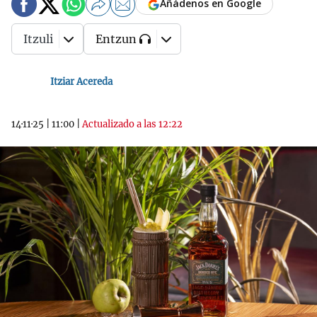
Añádenos en Google
Itzuli
Entzun
Itziar Acereda
14·11·25
|
11:00
|
Actualizado a las 12:22