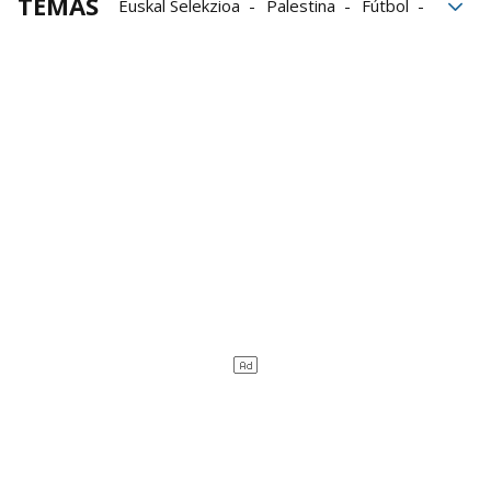
TEMAS
Euskal Selekzioa
Palestina
Fútbol
Convocatoria
debut