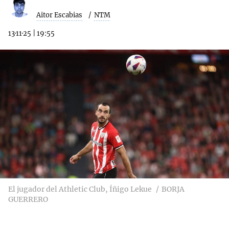
Aitor Escabias
NTM
13·11·25
|
19:55
El jugador del Athletic Club, Íñigo Lekue
BORJA
GUERRERO