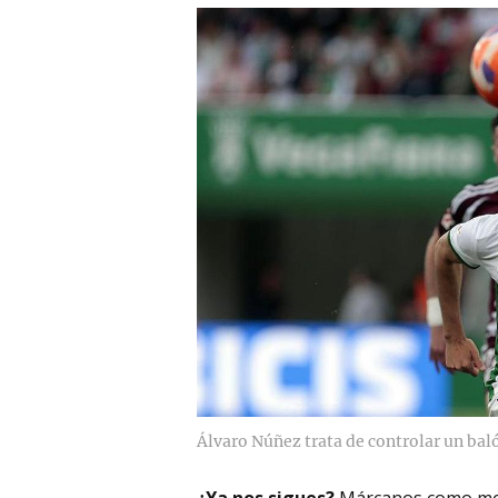
Álvaro Núñez trata de controlar un baló
¿Ya nos sigues?
Márcanos como me