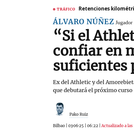
Retenciones kilométri
TRÁFICO
ÁLVARO NÚÑEZ
Jugador 
“Si el Athle
confiar en 
suficientes
Ex del Athletic y del Amorebiet
que debutará el próximo curso
Pako Ruiz
Bilbao
|
03·06·25
|
06:22
|
Actualizado a las