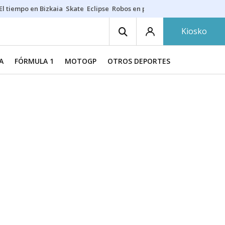
El tiempo en Bizkaia
Skate
Eclipse
Robos en playas
Guardias Osakide
Kiosko
A
FÓRMULA 1
MOTOGP
OTROS DEPORTES