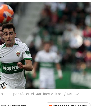
n en un partido en el Martínez Valero.
LALIGA
dio preferente
Añádenos en Google