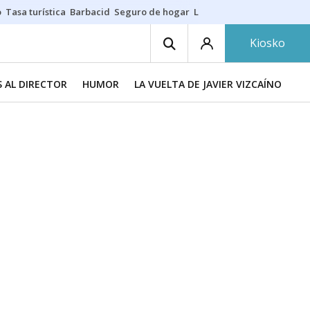
o
Tasa turística
Barbacid
Seguro de hogar
Lío Athletic-Osasuna
Mast
Kiosko
 AL DIRECTOR
HUMOR
LA VUELTA DE JAVIER VIZCAÍNO
TR