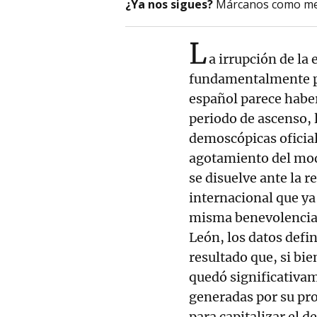
¿Ya nos sigues?
Márcanos como me
L
a irrupción de la
fundamentalmente po
español parece haber
periodo de ascenso, l
demoscópicas oficial
agotamiento del mod
se disuelve ante la r
internacional que ya 
misma benevolencia. 
León, los datos defi
resultado que, si bie
quedó significativam
generadas por su pr
para capitalizar el 