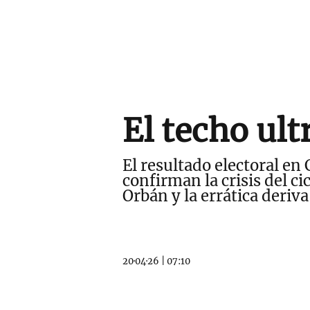
El techo ult
El resultado electoral en 
confirman la crisis del ci
Orbán y la errática deri
20·04·26
|
07:10