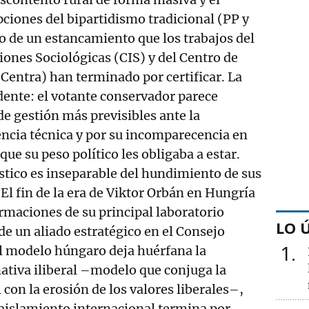
pciones del bipartidismo tradicional (PP y
o de un estancamiento que los trabajos del
iones Sociológicas (CIS) y del Centro de
Centra) han terminado por certificar. La
ente: el votante conservador parece
de gestión más previsibles ante la
encia técnica y por su incomparecencia en
 que su peso político les obligaba a estar.
tico es inseparable del hundimiento de sus
El fin de la era de Viktor Orbán en Hungría
ormaciones de su principal laboratorio
LO 
de un aliado estratégico en el Consejo
1
el modelo húngaro deja huérfana la
rnativa iliberal –modelo que conjuga la
 con la erosión de los valores liberales–,
aislamiento internacional termina por